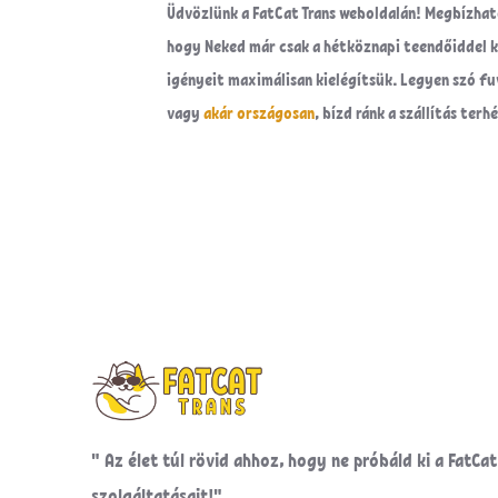
Üdvözlünk a FatCat Trans weboldalán! Megbízható 
hogy Neked már csak a hétköznapi teendőiddel ke
igényeit maximálisan kielégítsük. Legyen szó 
vagy
akár országosan
, bízd ránk a szállítás te
" Az élet túl rövid ahhoz, hogy ne próbáld ki a FatCat
szolgáltatásait!"