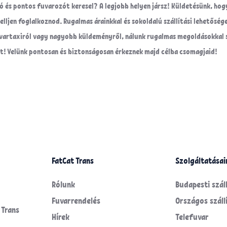
és pontos fuvarozót keresel? A legjobb helyen jársz! Küldetésünk, hogy á
lljen foglalkoznod. Rugalmas árainkkal és sokoldalú szállítási lehetőség
fuvartaxiról vagy nagyobb küldeményről, nálunk rugalmas megoldásokkal
rhét! Velünk pontosan és biztonságosan érkeznek majd célba csomagjaid!
FatCat Trans
Szolgáltatásai
Rólunk
Budapesti száll
Fuvarrendelés
Országos száll
 Trans
Hírek
Telefuvar