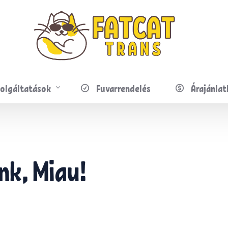
olgáltatások
Fuvarrendelés
Árajánlat
apesti szállítás
Országos szállítás
Telefuvar
nk, Miau!