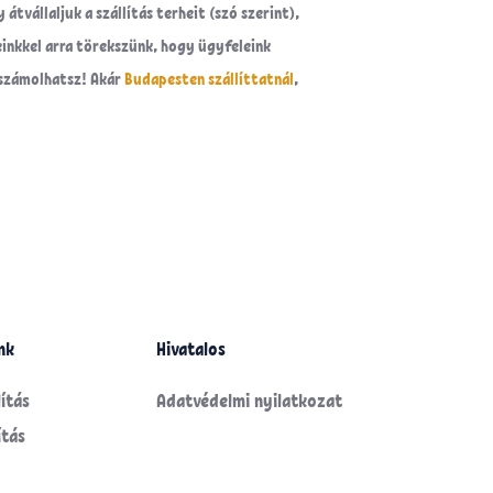
tvállaljuk a szállítás terheit (szó szerint),
einkkel arra törekszünk, hogy ügyfeleink
 számolhatsz! Akár
Budapesten szállíttatnál
,
nk
Hivatalos
ítás
Adatvédelmi nyilatkozat
ítás