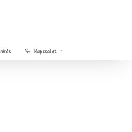
kérés
Kapcsolat
Gyakori Kérdések