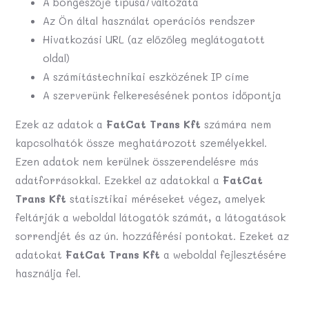
A böngészője típusa/változata
Az Ön által használat operációs rendszer
Hivatkozási URL (az előzőleg meglátogatott
oldal)
A számítástechnikai eszközének IP címe
A szerverünk felkeresésének pontos időpontja
Ezek az adatok a
FatCat Trans Kft
számára nem
kapcsolhatók össze meghatározott személyekkel.
Ezen adatok nem kerülnek összerendelésre más
adatforrásokkal. Ezekkel az adatokkal a
FatCat
Trans Kft
statisztikai méréseket végez, amelyek
feltárják a weboldal látogatók számát, a látogatások
sorrendjét és az ún. hozzáférési pontokat. Ezeket az
adatokat
FatCat Trans Kft
a weboldal fejlesztésére
használja fel.